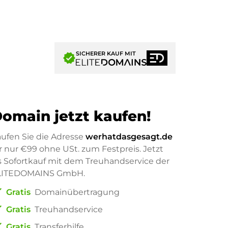
SICHERER KAUF MIT
verified
omain jetzt kaufen!
ufen Sie die Adresse
werhatdasgesagt.de
r nur
€99
ohne USt. zum Festpreis. Jetzt
s Sofortkauf mit dem Treuhandservice der
LITEDOMAINS GmbH.
ck
Gratis
Domainübertragung
ck
Gratis
Treuhandservice
ck
Gratis
Transferhilfe