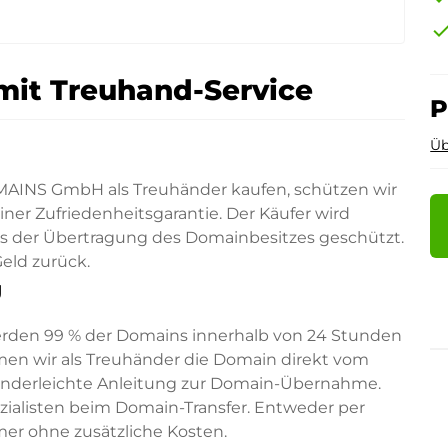
che
mit Treuhand-Service
P
Üb
AINS GmbH als Treuhänder kaufen, schützen wir
er Zufriedenheitsgarantie. Der Käufer wird
ss der Übertragung des Domainbesitzes geschützt.
eld zurück.
g
erden 99 % der Domains innerhalb von 24 Stunden
en wir als Treuhänder die Domain direkt vom
kinderleichte Anleitung zur Domain-Übernahme.
pezialisten beim Domain-Transfer. Entweder per
mer ohne zusätzliche Kosten.