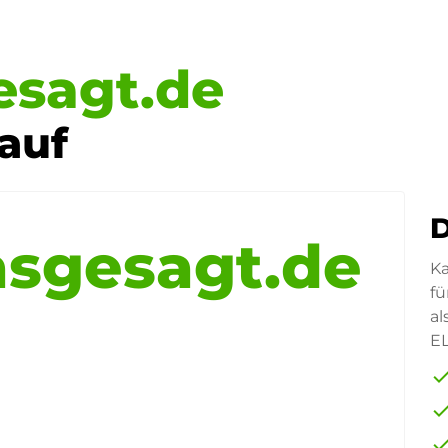
esagt.de
auf
D
sgesagt.de
Ka
fü
al
E
che
che
che